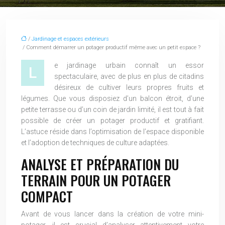
/
Jardinage et espaces extérieurs
/ Comment démarrer un potager productif même avec un petit espace ?
e jardinage urbain connaît un essor
L
spectaculaire, avec de plus en plus de citadins
désireux de cultiver leurs propres fruits et
légumes. Que vous disposiez d’un balcon étroit, d’une
petite terrasse ou d’un coin de jardin limité, il est tout à fait
possible de créer un potager productif et gratifiant.
L’astuce réside dans l’optimisation de l’espace disponible
et l’adoption de techniques de culture adaptées.
ANALYSE ET PRÉPARATION DU
TERRAIN POUR UN POTAGER
COMPACT
Avant de vous lancer dans la création de votre mini-
potager, il est crucial d’analyser attentivement votre